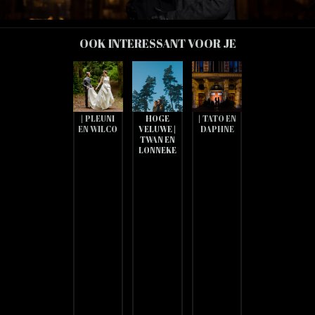
OOK INTERESSANT VOOR JE
BRUIDSFOTOGRAFIE
PREVIEW
LOVESHOOT
KASTEEL
LOVESHOOT
DEN
WITTENBURG
RADIO
HAAG
WASSENAAR
KOOTWIJK
CENTRUM
| PLEUNI
HOGE
| TATO EN
EN WILCO
VELUWE |
DAPHNE
TWAN EN
LONNEKE