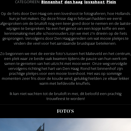
CATEGORIEËN:
Binnenhof
,
den haag
,
loveshoot
,
Plein
Op de fiets door Den Haag om een loveshoot te fotograferen, hoe Hollands
kun je het maken. Op deze frisse dag in februari hadden we eerst
afgesproken om de bruiloft nog een keer goed door te nemen en de laatste
wijzigen te bespreken. Na een het genot van een kopje koffie en een
kennismaking met alle schoonouders zijn we met z'n drieën op de fiets
gesprongen. Vervolgens door Den Haag gereden om wat mooie plekjes te
vinden die veel voor het aanstaande bruidspaar betekenen.
Zo begonnen we met de eerste foto's tussen het Malieveld en het centrum,
een plek waar ze beide vaak kwamen tijdens de pauze van hun werk om
samen te genieten van het uitzicht met mooi weer. Onze weg vervolgde
vervolgens richting het hart van Den Haag. Rond het binnenhof zijn
prachtige plekjes voor een mooie loveshoot. Het was op sommige
momenten zeer fris door de koude wind, gelukkig hielden ze elkaar lekker
warm met liefdevolle knuffels.
Ik kan niet wachten tot de bruiloft in mei, dit beloofd een prachtig
trouwfeest te worden!
FOTO'S