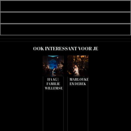
OOK INTERESSANT VOOR JE
TROUWFOTOGRAAF
TROUWFOTOGRAAF
'T
KASTEEL
SPAANSCHE
WOLVENBOS
HOF DEN
BELGIË |
HAAG |
MARLOUKE
FAMILIE
EN DEREK
WILLEMSE