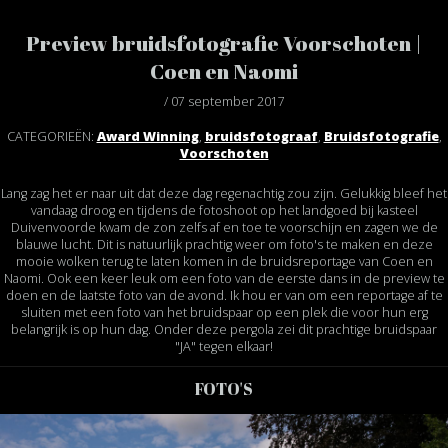
Preview bruidsfotografie Voorschoten |
Coen en Naomi
/ 07 september 2017
CATEGORIEËN:
Award Winning
,
bruidsfotograaf
,
Bruidsfotografie
,
Voorschoten
Lang zag het er naar uit dat deze dag regenachtig zou zijn. Gelukkig bleef het
vandaag droog en tijdens de fotoshoot op het landgoed bij kasteel
Duivenvoorde kwam de zon zelfs af en toe te voorschijn en zagen we de
blauwe lucht. Dit is natuurlijk prachtig weer om foto's te maken en deze
mooie wolken terug te laten komen in de bruidsreportage van Coen en
Naomi. Ook een keer leuk om een foto van de eerste dans in de preview te
doen en de laatste foto van de avond. Ik hou er van om een reportage af te
sluiten met een foto van het bruidspaar op een plek die voor hun erg
belangrijk is op hun dag. Onder deze pergola zei dit prachtige bruidspaar
"JA" tegen elkaar!
FOTO'S