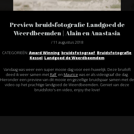
Preview bruidsfotografie Landgoed de
Weerdbeemden | Alain en Anastasia
/ 11 augustus 2018
CATEGORIEËN:
Award Winning
,
bruidsfotograaf
,
Bruidsfotografie
,
Kessel
,
Landgoed de Weerdbeemdem
Vandaag was weer een super mooie dag voor een huwelijk. Deze bruiloft
deed ik weer samen met
Ralf
en
Maurice
was er als videograaf die dag.
Hieronder een preview van dit mooie en gezellige bruidspaar samen met de
video op het prachtige landgoed de Weerdbeemden. Geniet van deze
bruidsfoto's en video, enjoy the love!