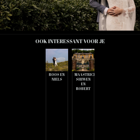
OOK INTERESSANT VOOR JE
PREVIEW
PREVIEW
BRUIDSFOTOGRAFIE
BRUIDSFOTOGRAAF
DEN
CHATEAU
HAAG |
NEERCANNE
ROOS EN
MAASTRICHT
NIELS
SHIWEN
EN
ROBERT